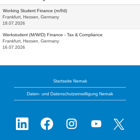
Working Student Finance (m/f/d)
Frankfurt, Hessen, Germany
18.07.2026
Werkstudent (M/W/D) Finance - Tax & Compliance
Frankfurt, Hessen, Germany
16.07.2026
Startseite Nemak
Daten- und Datenschutzeinwilligung Nemak
W
W
W
W
W
i
i
i
i
i
r
r
r
r
r
d
d
d
d
d
a
a
a
a
a