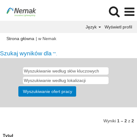
Język
Wyświetl profil
(bieżąca
Strona główna
|
w Nemak
strona)
Szukaj wyników dla
"".
Wyniki
1 – 2
z
2
Tytuł