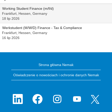
Working Student Finance (m/f/d)
Frankfurt, Hessen, Germany
18 lip 2026
Werkstudent (M/W/D) Finance - Tax & Compliance
Frankfurt, Hessen, Germany
16 lip 2026
Strona główna Nemak
Oświadczenie o nowościach i ochronie danych Nemak
O
O
O
O
O
t
t
t
t
t
w
w
w
w
w
i
i
i
i
i
e
e
e
e
e