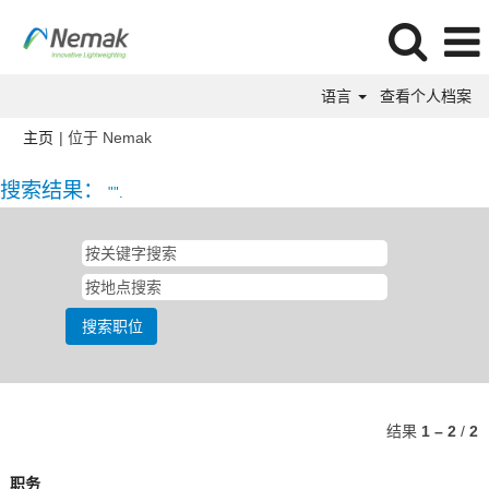
语言
查看个人档案
（当
主页
|
位于 Nemak
前
页
搜索结果：
"".
面）
结果
1 – 2
/
2
职务